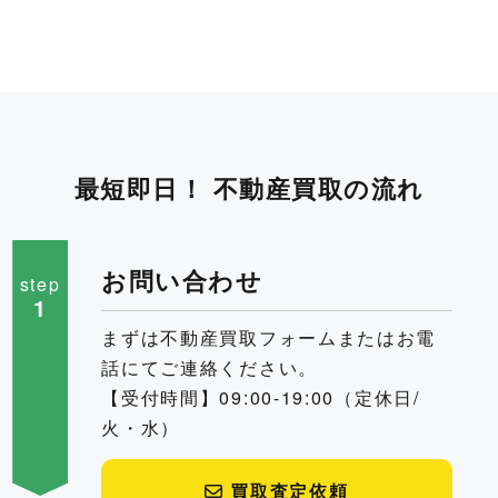
最
短
即
日
！
不
動
産
買
取
の
流
れ
お問い合わせ
step
1
まずは不動産買取フォームまたはお電
話にてご連絡ください。
【受付時間】09:00-19:00（定休日/
火・水）
買取査定依頼