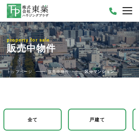
property for sale
販売中物件
トップページ
販売中物件
区分マンション
全て
戸建て