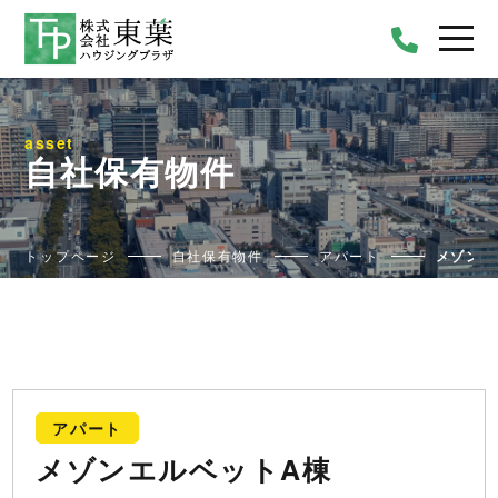
asset
自社保有物件
トップページ
自社保有物件
アパート
メゾンエ
アパート
メゾンエルベットA棟