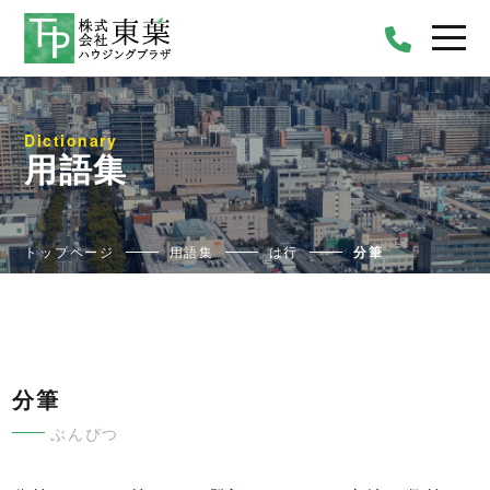
Dictionary
用語集
トップページ
用語集
は行
分筆
分筆
ぶんぴつ