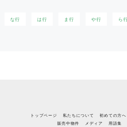
な行
は行
ま行
や行
ら
トップページ
私たちについて
初めての方へ
販売中物件
メディア
用語集