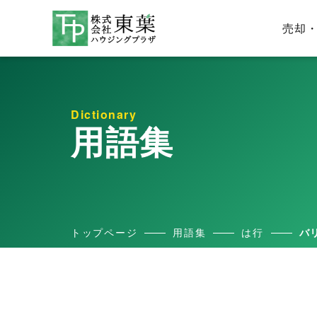
売却
Dictionary
用語集
トップページ
用語集
は行
バ