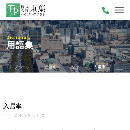
Dictionary
用語集
トップページ
用語集
な行
入居率
入居率
にゅうきょりつ