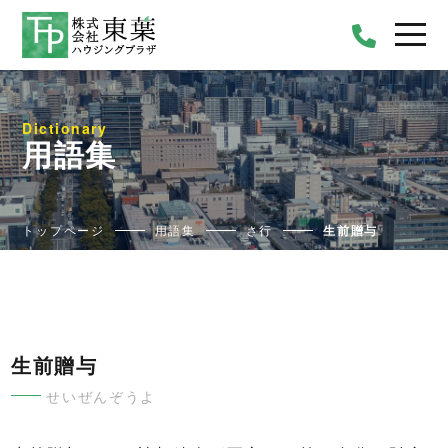
Dictionary
用語集
トップページ
用語集
さ行
生前贈与
生前贈与
せいぜんぞうよ