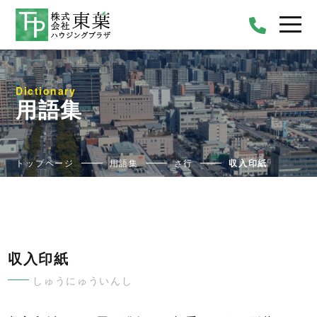
Dictionary
用語集
トップページ
用語集
さ行
収入印紙
収入印紙
しゅうにゅういんし