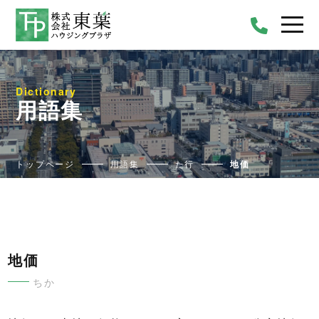
Dictionary
用語集
トップページ
用語集
た行
地価
地価
ちか