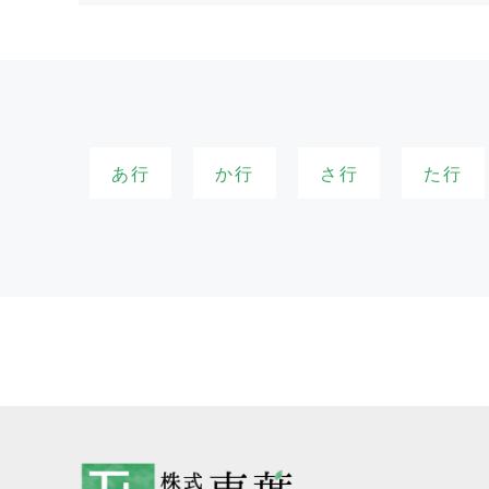
あ行
か行
さ行
た行