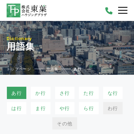
Dictionary
用語集
トップページ
用語集
あ行
あ行
か行
さ行
た行
な行
は行
ま行
や行
ら行
わ行
その他