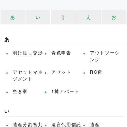
あ
い
う
え
お
あ
明け渡し交渉
青色申告
アウトソーシ
ング
アセットマネ
アセット
RC造
ジメント
空き家
1棟アパート
い
遺産分割審判
遺言代用信託
遺産