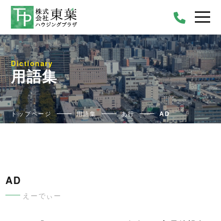
Dictionary
用語集
トップページ
用語集
あ行
AD
AD
えーでぃー