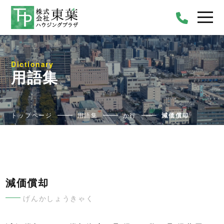
Dictionary
用語集
トップページ
用語集
か行
減価償却
減価償却
げんかしょうきゃく