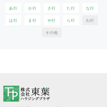
あ行
か行
さ行
た行
な行
は行
ま行
や行
ら行
わ行
その他