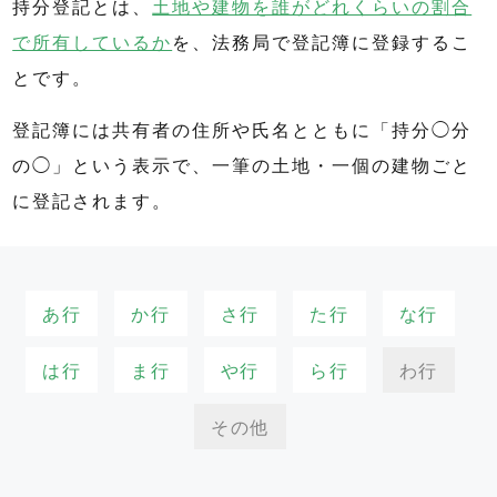
持分登記とは、
土地や建物を誰がどれくらいの割合
で所有しているか
を、法務局で登記簿に登録するこ
とです。
登記簿には共有者の住所や氏名とともに「持分◯分
の◯」という表示で、一筆の土地・一個の建物ごと
に登記されます。
あ行
か行
さ行
た行
な行
は行
ま行
や行
ら行
わ行
その他