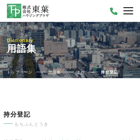
Dictionary
用語集
トップページ
用語集
ま行
持分登記
持分登記
もちぶんとうき