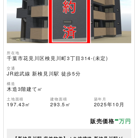
所在地
千葉市花見川区検見川町3丁目314-(未定)
交通
JR総武線 新検見川駅 徒歩5分
構造
木造3階建て㎡
土地面積
建物面積
築年月
197.43㎡
293.5㎡
2025年10月
-
販売価格
万円