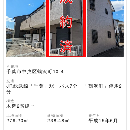
所在地
千葉市中央区鶴沢町10-4
交通
JR総武線「千葉」駅 バス7分 「鶴沢町」停歩2
分
構造
木造2階建㎡
土地面積
建物面積
築年月
279.20㎡
238.48㎡
平成15年6月