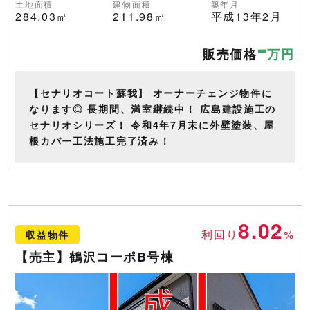
土地面積
建物面積
築年月
284.03㎡
211.98㎡
平成13年2月
-
販売価格
万円
【セナリオコート蘇我】 オーナーチェンジ物件に
なります◎ 長期間、満室継続中！ 広島建設施工の
セナリオシリーズ！ 令和4年7月末に外壁塗装、屋
根カバー工法施工完了済み！
8.02
利回り
%
収益物件
【売主】鶴沢コーポB号棟