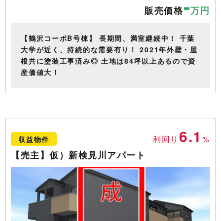
-
販売価格
万円
【鶴沢コーポB号棟】 長期間、満室継続中！ 千葉
大学が近く、持続的な需要有り！ 2021年外壁・屋
根共に塗装工事済み◎ 土地は84坪以上あるので資
産価値大！
6.1
利回り
%
収益物件
【売主】仮）新検見川アパート