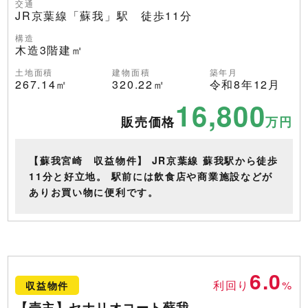
交通
JR京葉線「蘇我」駅 徒歩11分
構造
木造3階建㎡
土地面積
建物面積
築年月
267.14㎡
320.22㎡
令和8年12月
16,800
販売価格
万円
【蘇我宮崎 収益物件】 JR京葉線 蘇我駅から徒歩
11分と好立地。 駅前には飲食店や商業施設などが
ありお買い物に便利です。
6.0
利回り
%
収益物件
【売主】セナリオコート蘇我