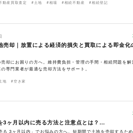
不動産買取査定
土地
相場
相続不動産
相続登記
日
地売却｜放置による経済的損失と買取による即金化
の売却にお困りの方へ。維持費負担・管理の手間・相続問題を解
葉の専門業者が最適な売却方法をサポート。
土地
空き家
を3ヶ月以内に売る方法と注意点とは？…
売る 3ヶ月以内」でお悩みの方へ。短期間で土地を売却するため